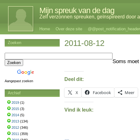
Mijn spreuk van de dag
Zelf verzonnen spreuken, geïnspireerd door al
Home
Over deze site
@@post_notification_header
2011-08-12
Zoeken
Soms moet 
Deel dit:
Aangepast zoeken
X
Facebook
Meer
Archief
2019
(1)
2015
(3)
Vind ik leuk:
2014
(5)
2013
(134)
2012
(346)
2011
(359)