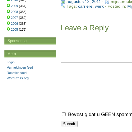
2010
(346)
augustus 12, 2011
·
mijnspreuk
Tags:
carriere
,
werk
· Posted in:
Mi
2009
(364)
2008
(358)
2007
(362)
2006
(363)
Leave a Reply
2005
(176)
Sponsoring
Meta
Login
Vermeldingen feed
Reacties feed
WordPress.org
Bevestig dat u GEEN spamme