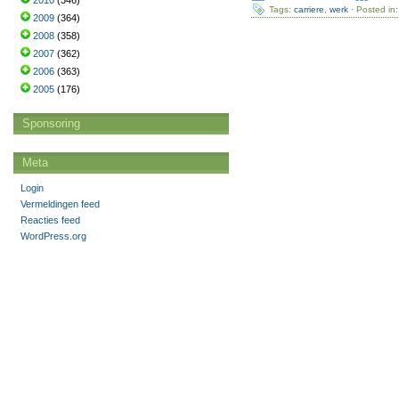
2010
(346)
Tags:
carriere
,
werk
· Posted in
2009
(364)
2008
(358)
2007
(362)
2006
(363)
2005
(176)
Sponsoring
Meta
Login
Vermeldingen feed
Reacties feed
WordPress.org