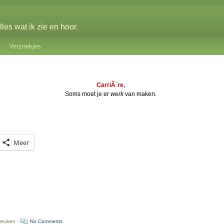
les wat ik zie en hoor.
Verzoekjes
CarriÃ¨re
,
Soms moet je er
werk
van maken.
Meer
preuken ·
No Comments