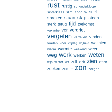
rust
rustig
schouderklopje
sneeuw
snel
sinterklaas
slim
stap
staan
spreken
steen
tijd
terug
toekomst
sterk
ver
verdriet
vakantie
vergeten
vinden
vertellen
wachten
voelen
voor
vrijdag
vrijheid
warmte
weer
warm
weekend
werk
weten
weg
werken
zien
zelf
wit
winter
ziek
wijs
zitten
zon
zoeken
zomer
zorgen