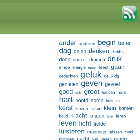
begin
ander
beter
anderen
dag
denken
delen
dichtbij
druk
doen
donker
dromen
gaan
einde
feest
energie
engel
geluk
gedachten
gelukkig
geven
genieten
gevoel
groot
goed
hard
handen
grijs
hart
hoofd
horen
ijs
huis
kerst
klein
komen
kiezen
kijken
kracht
krijgen
leren
koud
later
leven
licht
liefde
luisteren
maandag
missen
mooi
nacht
regen
morgen
oud
pasen