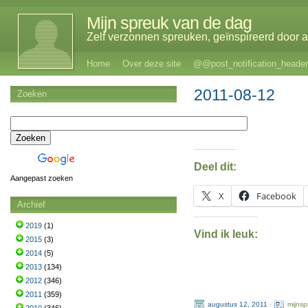
Mijn spreuk van de dag
Zelf verzonnen spreuken, geïnspireerd door al
Home
Over deze site
@@post_notification_header
2011-08-12
Zoeken
Deel dit:
Aangepast zoeken
X
Facebook
Archief
2019
(1)
Vind ik leuk:
2015
(3)
2014
(5)
2013
(134)
2012
(346)
2011
(359)
augustus 12, 2011
·
mijns