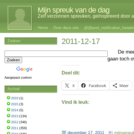
Mijn spreuk van de dag
Zelf verzonnen spreuken, geïnspireerd door al
Home
Over deze site
@@post_notification_header
2011-12-17
Zoeken
De me
gaan toch o
Deel dit:
Aangepast zoeken
X
Facebook
Meer
Archief
2019
(1)
Vind ik leuk:
2015
(3)
2014
(5)
2013
(134)
2012
(346)
2011
(359)
december 17, 2011
·
mijnspreu