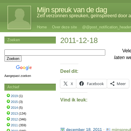
Mijn spreuk van de dag
Zelf verzonnen spreuken, geïnspireerd door al
Home
Over deze site
@@post_notification_header
2011-12-18
Zoeken
Vel
laten
we
Deel dit:
Aangepast zoeken
X
Facebook
Meer
Archief
2019
(1)
Vind ik leuk:
2015
(3)
2014
(5)
2013
(134)
2012
(346)
2011
(359)
december 18, 2011
·
mijnspreu