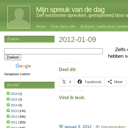
Mijn spreuk van de dag
Zelf verzonnen spreuken, geïnspireerd door al
Home
Over deze site
@@post_notification_header
2012-01-09
Zoeken
Zelfs
hebben 
Deel dit:
Aangepast zoeken
X
Facebook
Meer
Archief
2019
(1)
Vind ik leuk:
2015
(3)
2014
(5)
2013
(134)
2012
(346)
2011
(359)
januari 9, 2012
·
mijnspreuken 