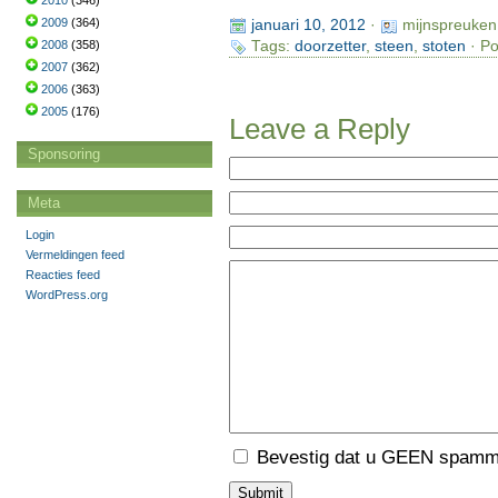
2010
(346)
2009
(364)
januari 10, 2012
·
mijnspreuken
2008
(358)
Tags:
doorzetter
,
steen
,
stoten
· Po
2007
(362)
2006
(363)
2005
(176)
Leave a Reply
Sponsoring
Meta
Login
Vermeldingen feed
Reacties feed
WordPress.org
Bevestig dat u GEEN spamme