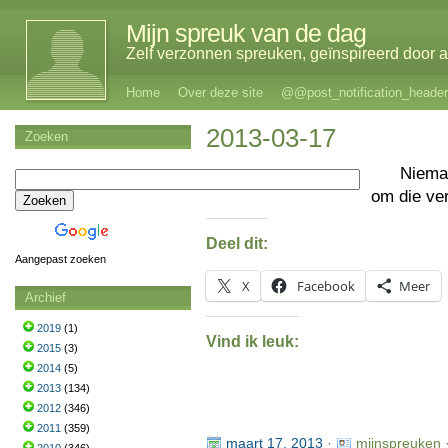
Mijn spreuk van de dag
Zelf verzonnen spreuken, geïnspireerd door al
Home
Over deze site
@@post_notification_header
2013-03-17
Zoeken
Niema
om die ve
Deel dit:
Aangepast zoeken
X
Facebook
Meer
Archief
2019
(1)
Vind ik leuk:
2015
(3)
2014
(5)
2013
(134)
2012
(346)
2011
(359)
maart 17, 2013
·
mijnspreuken 