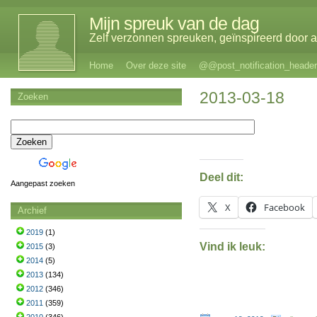
Mijn spreuk van de dag
Zelf verzonnen spreuken, geïnspireerd door al
Home
Over deze site
@@post_notification_header
2013-03-18
Zoeken
Deel dit:
Aangepast zoeken
X
Facebook
Archief
2019
(1)
Vind ik leuk:
2015
(3)
2014
(5)
2013
(134)
2012
(346)
2011
(359)