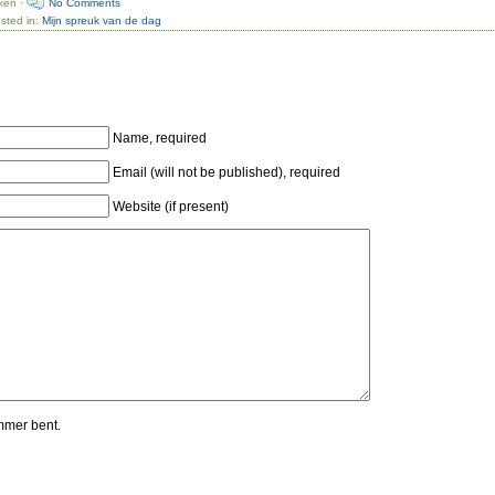
ken ·
No Comments
sted in:
Mijn spreuk van de dag
Name, required
Email (will not be published), required
Website (if present)
mmer bent.