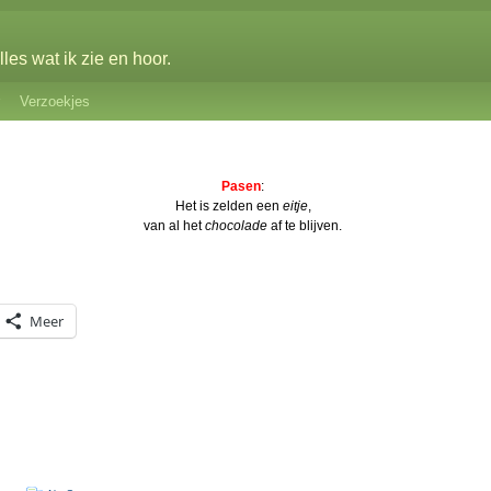
les wat ik zie en hoor.
Verzoekjes
Pasen
:
Het is zelden een
eitje
,
van al het
chocolade
af te blijven.
Meer