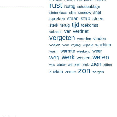
rust
rustig
schouderklopje
sneeuw
snel
sinterklaas
slim
stap
staan
spreken
steen
tijd
terug
toekomst
sterk
ver
verdriet
vakantie
vergeten
vinden
vertellen
wachten
voelen
voor
vrijdag
vrijheid
warmte
weer
warm
weekend
werk
weten
weg
werken
zien
zelf
wit
winter
ziek
wijs
zitten
zon
zoeken
zomer
zorgen