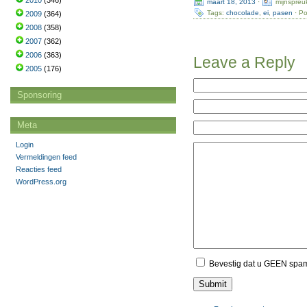
2010
(346)
maart 18, 2013
·
mijnspreu
Tags:
chocolade
,
ei
,
pasen
· Po
2009
(364)
2008
(358)
2007
(362)
2006
(363)
Leave a Reply
2005
(176)
Sponsoring
Meta
Login
Vermeldingen feed
Reacties feed
WordPress.org
Bevestig dat u GEEN spa