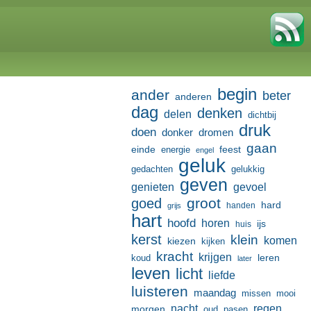
begin
ander
beter
anderen
dag
denken
delen
dichtbij
druk
doen
donker
dromen
gaan
einde
feest
energie
engel
geluk
gedachten
gelukkig
geven
genieten
gevoel
groot
goed
hard
handen
grijs
hart
hoofd
horen
ijs
huis
kerst
klein
komen
kiezen
kijken
kracht
krijgen
leren
koud
later
leven
licht
liefde
luisteren
maandag
missen
mooi
nacht
regen
morgen
oud
pasen