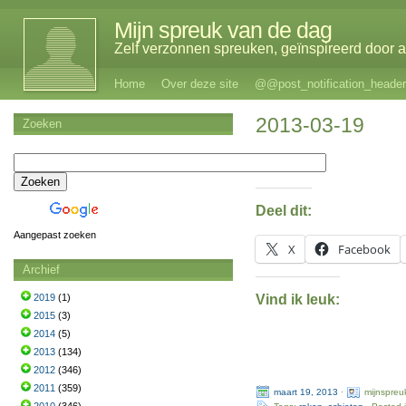
Mijn spreuk van de dag
Zelf verzonnen spreuken, geïnspireerd door al
Home
Over deze site
@@post_notification_header
2013-03-19
Zoeken
Deel dit:
Aangepast zoeken
X
Facebook
Archief
Vind ik leuk:
2019
(1)
2015
(3)
2014
(5)
2013
(134)
2012
(346)
2011
(359)
maart 19, 2013
·
mijnspreu