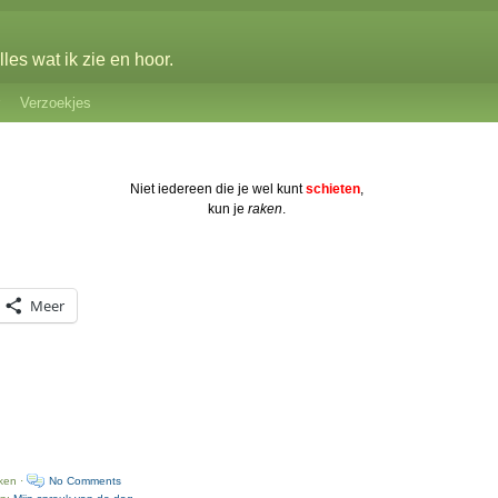
les wat ik zie en hoor.
Verzoekjes
Niet iedereen die je wel kunt
schieten
,
kun je
raken
.
Meer
ken ·
No Comments