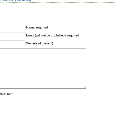
in:
Mijn spreuk van de dag
Name, required
Email (will not be published), required
Website (if present)
mmer bent.