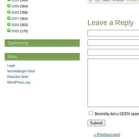
2010
(346)
Tags:
raken
,
schieten
· Posted 
2009
(364)
2008
(358)
2007
(362)
Leave a Reply
2006
(363)
2005
(176)
Sponsoring
Meta
Login
Vermeldingen feed
Reacties feed
WordPress.org
Bevestig dat u GEEN spa
« Previous post