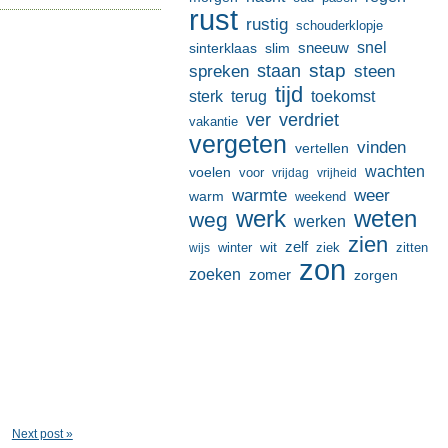
rust
rustig
schouderklopje
sneeuw
snel
sinterklaas
slim
stap
staan
spreken
steen
tijd
terug
toekomst
sterk
ver
verdriet
vakantie
vergeten
vinden
vertellen
wachten
voelen
voor
vrijdag
vrijheid
warmte
weer
warm
weekend
werk
weten
weg
werken
zien
zelf
wit
winter
ziek
wijs
zitten
zon
zoeken
zomer
zorgen
Next post »