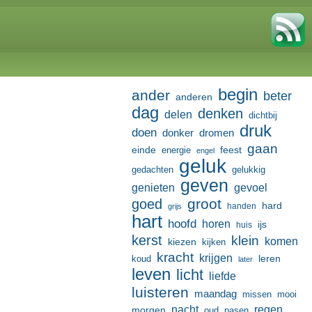
begin
ander
beter
anderen
dag
denken
delen
dichtbij
druk
doen
donker
dromen
gaan
einde
feest
energie
engel
geluk
gedachten
gelukkig
geven
genieten
gevoel
groot
goed
hard
handen
grijs
hart
hoofd
horen
ijs
huis
kerst
klein
komen
kiezen
kijken
kracht
krijgen
leren
koud
later
leven
licht
liefde
luisteren
maandag
missen
mooi
nacht
regen
morgen
oud
pasen