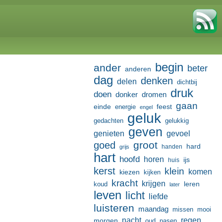
begin
ander
beter
anderen
dag
denken
delen
dichtbij
druk
doen
donker
dromen
gaan
einde
feest
energie
engel
geluk
gedachten
gelukkig
geven
genieten
gevoel
groot
goed
hard
handen
grijs
hart
hoofd
horen
ijs
huis
kerst
klein
komen
kiezen
kijken
kracht
krijgen
leren
koud
later
leven
licht
liefde
luisteren
maandag
missen
mooi
nacht
regen
morgen
oud
pasen