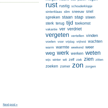
rust
rustig
schouderklopje
sneeuw
snel
sinterklaas
slim
stap
staan
spreken
steen
tijd
terug
toekomst
sterk
ver
verdriet
vakantie
vergeten
vinden
vertellen
wachten
voelen
voor
vrijdag
vrijheid
warmte
weer
warm
weekend
werk
weten
weg
werken
zien
zelf
wit
winter
ziek
wijs
zitten
zon
zoeken
zomer
zorgen
Next post »