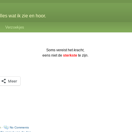
les wat ik zie en hoor.
Verzoekjes
Soms vereist het
kracht
,
eens niet de
sterkste
te zijn.
Meer
n ·
No Comments