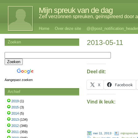
Mijn spreuk van de dag
Zelf verzonnen spreuken, geïnspireerd door al
Home
Over deze site
@@post_notification_header
2013-05-11
Zoeken
Deel dit:
Aangepast zoeken
X
Facebook
Archief
Vind ik leuk:
2019
(1)
2015
(3)
2014
(5)
2013
(134)
2012
(346)
2011
(359)
mei 11, 2013
·
mijnspreuke