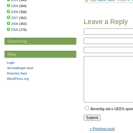
2010
(346)
Tags:
kracht
,
sterk
· Posted in:
2009
(364)
2008
(358)
2007
(362)
Leave a Reply
2006
(363)
2005
(176)
Sponsoring
Meta
Login
Vermeldingen feed
Reacties feed
WordPress.org
Bevestig dat u GEEN spa
« Previous post