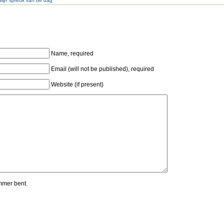
Mijn spreuk van de dag
Name, required
Email (will not be published), required
Website (if present)
mmer bent.