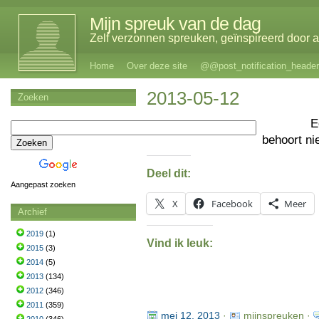
Mijn spreuk van de dag
Zelf verzonnen spreuken, geïnspireerd door al
Home
Over deze site
@@post_notification_header
2013-05-12
Zoeken
E
behoort ni
Deel dit:
Aangepast zoeken
X
Facebook
Meer
Archief
2019
(1)
Vind ik leuk:
2015
(3)
2014
(5)
2013
(134)
2012
(346)
2011
(359)
mei 12, 2013
·
mijnspreuken ·