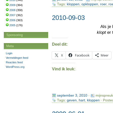
2010
(346)
Tags:
kloppen
,
opkloppen
,
roer
,
ro
2009
(364)
2008
(358)
2007
(362)
2010-09-03
2006
(363)
2005
(176)
Als je
klopt
er 
Sponsoring
Deel dit:
Meta
Login
X
Facebook
Meer
Vermeldingen feed
Reacties feed
WordPress.org
Vind ik leuk:
september 3, 2010
·
mijnspreu
Tags:
geven
,
hart
,
kloppen
· Poste