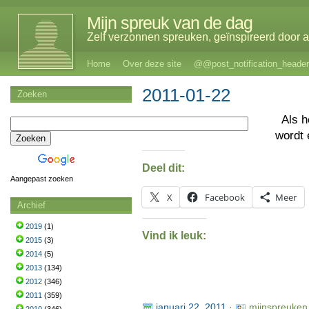
Mijn spreuk van de dag
Zelf verzonnen spreuken, geïnspireerd door al
Home
Over deze site
@@post_notification_header
2011-01-22
Zoeken
Als 
wordt 
Deel dit:
Aangepast zoeken
X
Facebook
Meer
Archief
2019
(1)
Vind ik leuk:
2015
(3)
2014
(5)
2013
(134)
2012
(346)
2011
(359)
januari 22, 2011
·
mijnspreuken