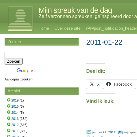
Mijn spreuk van de dag
Zelf verzonnen spreuken, geïnspireerd door al
Home
Over deze site
@@post_notification_header
2011-01-22
Zoeken
Deel dit:
Aangepast zoeken
X
Facebook
Archief
Vind ik leuk:
2019
(1)
2015
(3)
2014
(5)
2013
(134)
2012
(346)
2011
(359)
januari 22, 2011
·
mijnspre