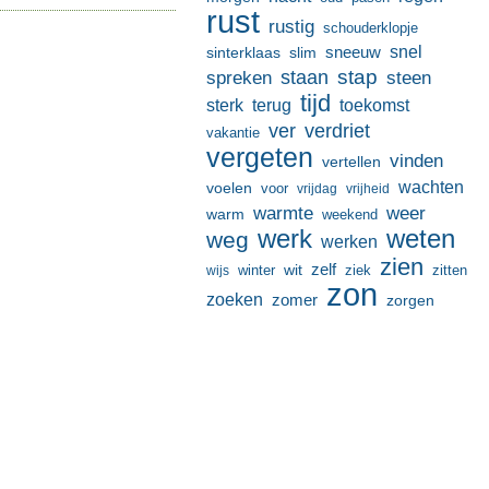
rust
rustig
schouderklopje
sneeuw
snel
sinterklaas
slim
stap
staan
spreken
steen
tijd
terug
toekomst
sterk
ver
verdriet
vakantie
vergeten
vinden
vertellen
wachten
voelen
voor
vrijdag
vrijheid
warmte
weer
warm
weekend
werk
weten
weg
werken
zien
zelf
wit
winter
ziek
wijs
zitten
zon
zoeken
zomer
zorgen