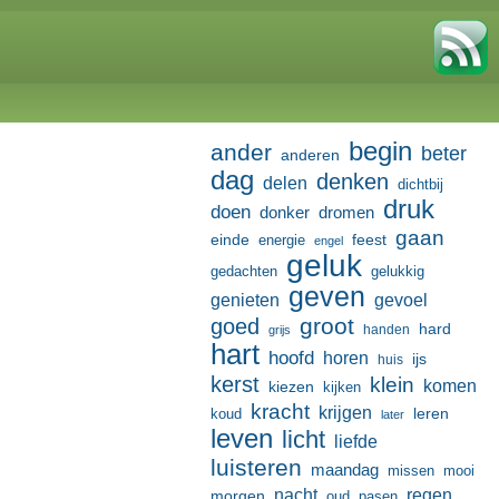
begin
ander
beter
anderen
dag
denken
delen
dichtbij
druk
doen
donker
dromen
gaan
einde
feest
energie
engel
geluk
gedachten
gelukkig
geven
genieten
gevoel
groot
goed
hard
handen
grijs
hart
hoofd
horen
ijs
huis
kerst
klein
komen
kiezen
kijken
kracht
krijgen
leren
koud
later
leven
licht
liefde
luisteren
maandag
missen
mooi
nacht
regen
morgen
oud
pasen