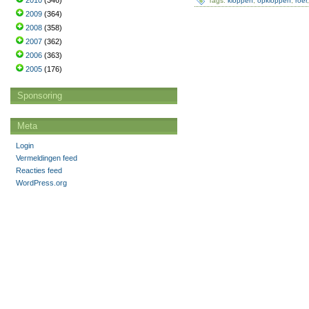
2010
(346)
Tags:
kloppen
,
opkloppen
,
roer
2009
(364)
2008
(358)
2007
(362)
2006
(363)
2005
(176)
Sponsoring
Meta
Login
Vermeldingen feed
Reacties feed
WordPress.org