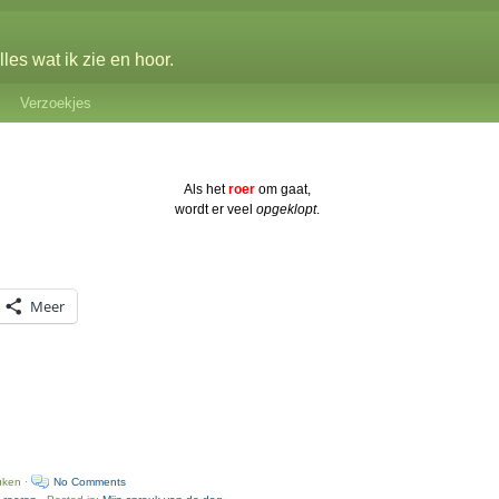
les wat ik zie en hoor.
Verzoekjes
Als het
roer
om gaat,
wordt er veel
opgeklopt
.
Meer
uken ·
No Comments