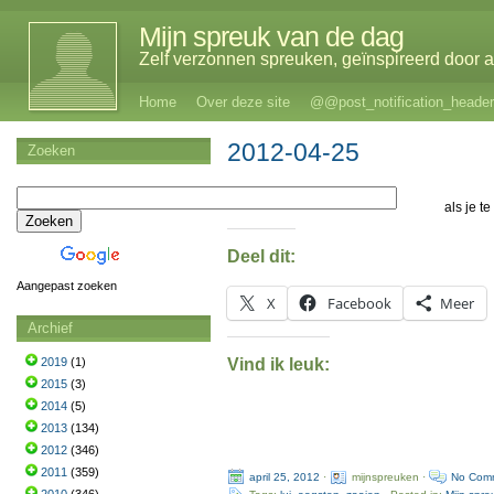
Mijn spreuk van de dag
Zelf verzonnen spreuken, geïnspireerd door al
Home
Over deze site
@@post_notification_header
2012-04-25
Zoeken
als je t
Deel dit:
Aangepast zoeken
X
Facebook
Meer
Archief
Vind ik leuk:
2019
(1)
2015
(3)
2014
(5)
2013
(134)
2012
(346)
2011
(359)
april 25, 2012
·
mijnspreuken ·
No Com