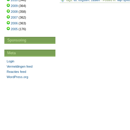
2010
(346)
Tags:
lui
,
oogsten
,
zaaien
· Posted in:
Mijn spre
2009
(364)
2008
(358)
2007
(362)
2006
(363)
2005
(176)
Sponsoring
Meta
Login
Vermeldingen feed
Reacties feed
WordPress.org