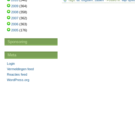
2010
(346)
Tags:
lui
,
oogsten
,
zaaien
· Posted in:
Mijn spre
2009
(364)
2008
(358)
2007
(362)
2006
(363)
2005
(176)
Sponsoring
Meta
Login
Vermeldingen feed
Reacties feed
WordPress.org