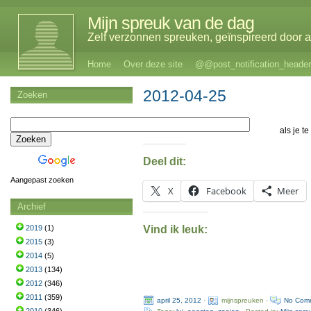
Mijn spreuk van de dag
Zelf verzonnen spreuken, geïnspireerd door al
Home
Over deze site
@@post_notification_header
2012-04-25
Zoeken
als je t
Deel dit:
Aangepast zoeken
X
Facebook
Meer
Archief
Vind ik leuk:
2019
(1)
2015
(3)
2014
(5)
2013
(134)
2012
(346)
2011
(359)
april 25, 2012
·
mijnspreuken ·
No Com