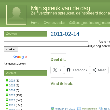
Mijn spreuk van de dag
Zelf verzonnen spreuken, geïnspireerd door al
Home
Over deze site
@@post_notification_header
2011-02-14
Zoeken
Als je m
zul je nog een 
Deel dit:
Aangepast zoeken
X
Facebook
Meer
Archief
2019
(1)
Vind ik leuk:
2015
(3)
2014
(5)
2013
(134)
2012
(346)
2011
(359)
februari 14, 2011
·
mijnspreuken ·
No C