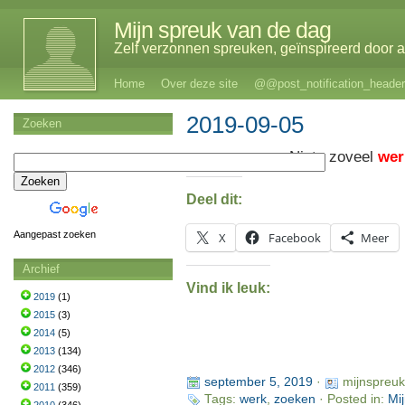
Mijn spreuk van de dag
Zelf verzonnen spreuken, geïnspireerd door al
Home
Over deze site
@@post_notification_header
2019-09-05
Zoeken
Niets zoveel
wer
Deel dit:
Aangepast zoeken
X
Facebook
Meer
Archief
Vind ik leuk:
2019
(1)
2015
(3)
2014
(5)
2013
(134)
2012
(346)
september 5, 2019
·
mijnspreu
2011
(359)
Tags:
werk
,
zoeken
· Posted in:
Mi