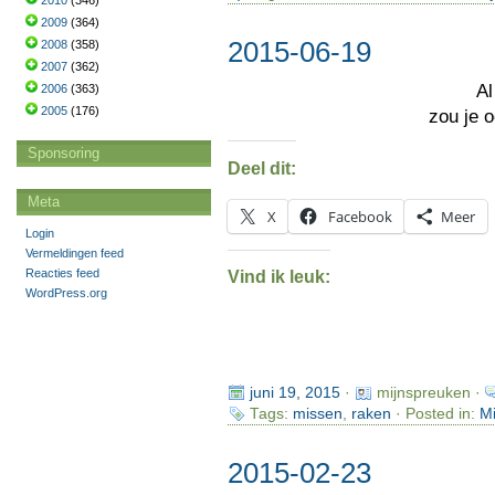
2010
(346)
2009
(364)
2015-06-19
2008
(358)
2007
(362)
Al
2006
(363)
2005
(176)
zou je 
Sponsoring
Deel dit:
Meta
X
Facebook
Meer
Login
Vermeldingen feed
Reacties feed
Vind ik leuk:
WordPress.org
juni 19, 2015
·
mijnspreuken ·
Tags:
missen
,
raken
· Posted in:
Mi
2015-02-23